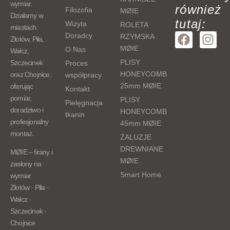
wymiar.
również
Filozofia
MØIE
Działamy w
tutaj:
Wizyta
ROLETA
miastach:
F
I
Doradcy
RZYMSKA
Złotów, Piła,
a
n
MØIE
O Nas
Wałcz,
c
s
PLISY
Szczecinek
Proces
e
t
HONEYCOMB
oraz Chojnice,
współpracy
b
a
25mm MØIE
oferując
Kontakt
o
g
pomiar,
PLISY
Pielęgnacja
o
r
doradztwo i
HONEYCOMB
tkanin
k
a
profesjonalny
45mm MØIE
m
montaż.
ŻALUZJE
DREWNIANE
MØIE – firany i
MØIE
zasłony na
Smart Home
wymiar
Złotów · Piła ·
Wałcz ·
Szczecinek ·
Chojnice