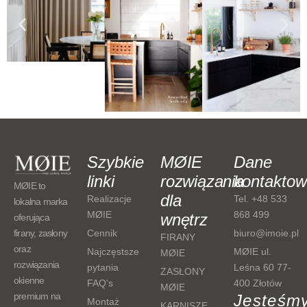
Szybkie
MØIE
Dane
linki
rozwiązania
kontakto
MØIE to
dla
Realizacje
Tel. +48 533
lokalna marka
MØIE
868 499
wnętrz
oferująca
Cennik
biuro@imoie.pl
firany, zasłony
FIRANY
oraz
Najczęstsze
MØIE ul.
MØIE
rozwiązania
pytania
Leśna 60 77-
ZASŁONY
okienne
FAQ's
400 Złotów
MØIE
premium na
Jesteśm
Montaż
KARNISZE