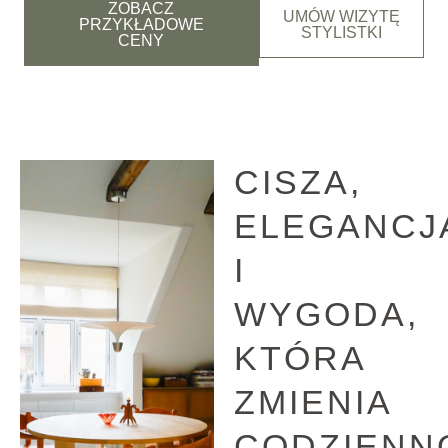
ZOBACZ
UMÓW WIZYTĘ
PRZYKŁADOWE
STYLISTKI
CENY
CISZA,
ELEGANCJ
I
WYGODA,
KTÓRA
ZMIENIA
CODZIENN