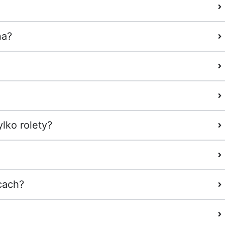
na?
lko rolety?
cach?