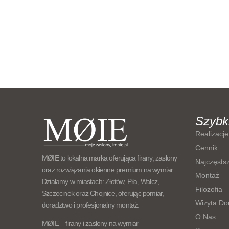
Szybki
Realizacj
Cennik
MØIE to lokalna marka oferująca firany, zasłony
Najczęsts
oraz rozwiązania okienne premium na wymiar.
Montaż
Działamy w miastach: Złotów, Piła, Wałcz,
Filozofia
Szczecinek oraz Chojnice, oferując pomiar,
Wizyta Do
doradztwo i profesjonalny montaż.
O Nas
MØIE – firany i zasłony na wymiar