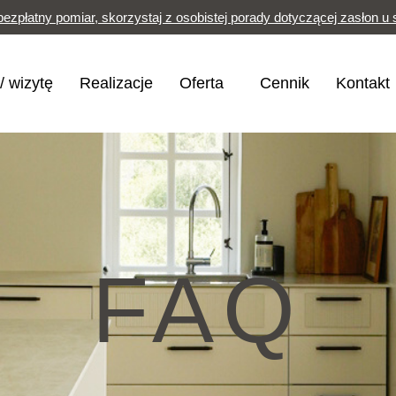
ezpłatny pomiar, skorzystaj z osobistej porady dotyczącej zasłon u 
 wizytę
Realizacje
Oferta
Cennik
Kontakt
FAQ