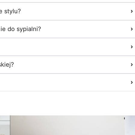
 stylu?
e do sypialni?
kiej?