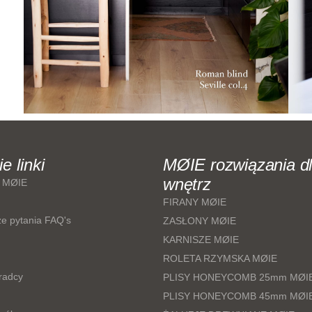
e linki
MØIE rozwiązania d
wnętrz
e MØIE
FIRANY MØIE
ze pytania FAQ's
ZASŁONY MØIE
KARNISZE MØIE
ROLETA RZYMSKA MØIE
radcy
PLISY HONEYCOMB 25mm MØI
PLISY HONEYCOMB 45mm MØI